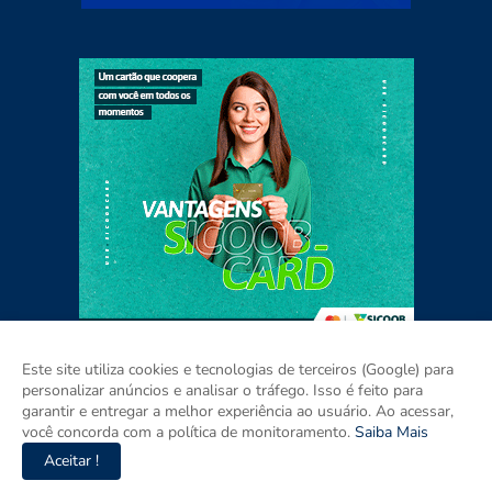
Este site utiliza cookies e tecnologias de terceiros (Google) para
personalizar anúncios e analisar o tráfego. Isso é feito para
garantir e entregar a melhor experiência ao usuário. Ao acessar,
Home
Sobre
Contato
Mídia Kit
você concorda com a política de monitoramento.
Saiba Mais
Aceitar !
Copyright ©
2026
Agora RIO GRANDE DO SUL