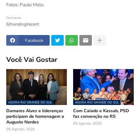
Fotos: Paulo Melo.
Destaques
6/trending/recent
Facebook
Você Vai Gostar
AGORA RIO GRANDE DO SUL
AGORA RIO GRANDE DO SUL
Damares Alves e lideranças
Com Caiado e Kassab, PSD
participam de homenagem a
faz convenção no RS
Augusto Nardes
05 Agosto, 2026
05 Agosto, 2026