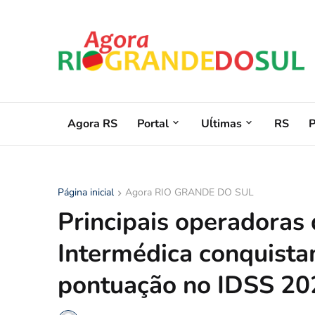
Agora RS
Portal
Uĺtimas
RS
Página inicial
Agora RIO GRANDE DO SUL
Principais operadora
Intermédica conquista
pontuação no IDSS 20