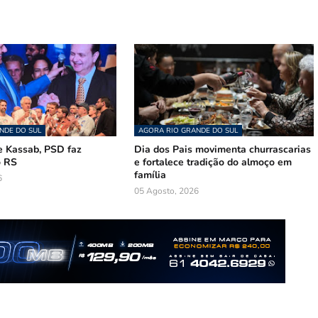
NDE DO SUL
AGORA RIO GRANDE DO SUL
 Kassab, PSD faz
Dia dos Pais movimenta churrascarias
o RS
e fortalece tradição do almoço em
família
6
05 Agosto, 2026