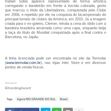
Rafael Sóbis aparece representado de forma artística
carregando o bandeirão em frente à torcida colorada, gesto
que marcou o título da Libertadores, conquistada pelo Clube
em 2006, e repetido por ele na conquista do bicampeonato do
principal torneio de clubes da América, em 2010. Já a imagem
criada para o ex-goleiro, Clemer, retrata a cena do ídolo com a
bandeira brasileira amarrada como uma capa, enquanto beija
a taça do título do Mundial conquistada após a final contra o
Barcelona, no Japão.
A linha licenciada pode ser encontrada no site da Termolar
(
www.termolar.com.br
), nas lojas Inter Store e em diversos
pontos de venda físicos.
Destaques
6/trending/recent
Tags
Agora RIO GRANDE DO SUL
Brasil