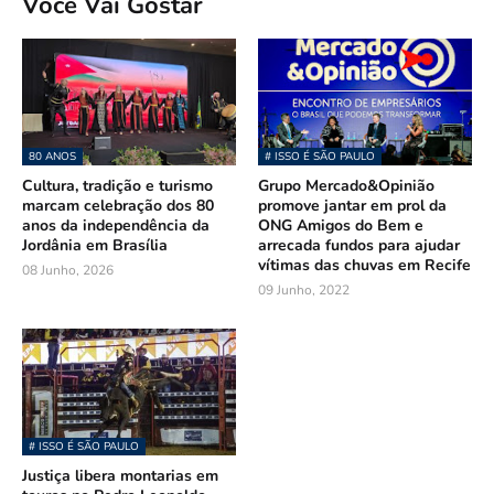
Você Vai Gostar
80 ANOS
# ISSO É SÃO PAULO
Cultura, tradição e turismo
Grupo Mercado&Opinião
marcam celebração dos 80
promove jantar em prol da
anos da independência da
ONG Amigos do Bem e
Jordânia em Brasília
arrecada fundos para ajudar
vítimas das chuvas em Recife
08 Junho, 2026
09 Junho, 2022
# ISSO É SÃO PAULO
Justiça libera montarias em