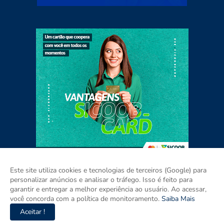
Este site utiliza cookies e tecnologias de terceiros (Google) para
personalizar anúncios e analisar o tráfego. Isso é feito para
garantir e entregar a melhor experiência ao usuário. Ao acessar,
Home
Sobre
Contato
Mídia Kit
você concorda com a política de monitoramento.
Saiba Mais
Aceitar !
Copyright ©
2026
Agora RIO GRANDE DO SUL