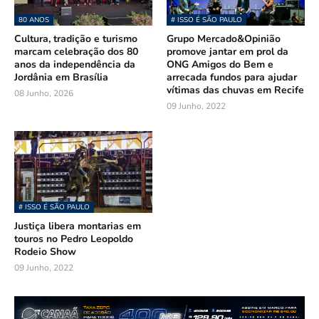
80 ANOS
# ISSO É SÃO PAULO
Cultura, tradição e turismo
Grupo Mercado&Opinião
marcam celebração dos 80
promove jantar em prol da
anos da independência da
ONG Amigos do Bem e
Jordânia em Brasília
arrecada fundos para ajudar
vítimas das chuvas em Recife
08 Junho, 2026
09 Junho, 2022
# ISSO É SÃO PAULO
Justiça libera montarias em
touros no Pedro Leopoldo
Rodeio Show
09 Junho, 2022