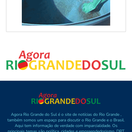
Agora Rio Grande do Sul é o site de notícias do Rio Grande ,
também somos um espaço para discutir o Rio Grande e o Brasil.
Aqui tem informação de verdade com imparcialidade. Os
principais temas são política, cidades e empreendedorismo. DRT