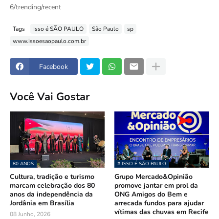
6/trending/recent
Tags
Isso é SÃO PAULO
São Paulo
sp
www.issoesaopaulo.com.br
Facebook
Você Vai Gostar
80 ANOS
# ISSO É SÃO PAULO
Cultura, tradição e turismo
Grupo Mercado&Opinião
marcam celebração dos 80
promove jantar em prol da
anos da independência da
ONG Amigos do Bem e
Jordânia em Brasília
arrecada fundos para ajudar
vítimas das chuvas em Recife
08 Junho, 2026