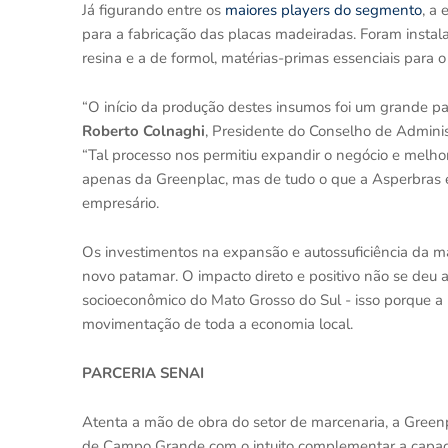
Já figurando entre os
maiores players do segmento
, a
para a fabricação das placas madeiradas. Foram instal
resina e a de formol, matérias-primas essenciais para 
“O início da produção destes insumos foi um grande pa
Roberto Colnaghi
, Presidente do Conselho de Adminis
“Tal processo nos permitiu expandir o negócio e melho
apenas da Greenplac, mas de tudo o que a Asperbras 
empresário.
Os investimentos na expansão e autossuficiência da 
novo patamar. O impacto direto e positivo não se deu
socioeconômico do Mato Grosso do Sul - isso porque a 
movimentação de toda a economia local.
PARCERIA SENAI
Atenta a mão de obra do setor de marcenaria, a Green
de Campo Grande com o intuito complementar a capaci