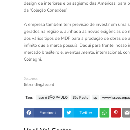
design de interiores e paisagismo das Américas, para p
da ‘Coleção Conexões’.
A empresa também tem previsão de investir em uma s
gerados na região e, alinhada às novas exigências do m
dos vários tipos de MDF para a produção de obras de a
infinito que a marca possuía. Daqui para frente, nosso 
mercado brasileiro e, eventualmente, internacional, co
Colnaghi.
Destaques
6/trending/recent
Tags
Isso é SÃO PAULO
São Paulo
sp
www.issoesaopau
Facebook
Twitter