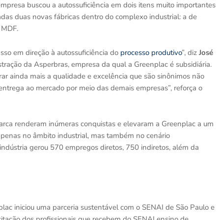
 empresa buscou a autossuficiência em dois itens muito importantes
adas duas novas fábricas dentro do complexo industrial: a de
o MDF.
sso em direção à autossuficiência do
processo produtivo
”, diz
José
tração da Asperbras, empresa da qual a Greenplac é subsidiária.
rar ainda mais a qualidade e excelência que são sinônimos não
entrega ao mercado por meio das demais empresas”, reforça o
marca renderam inúmeras conquistas e elevaram a Greenplac a um
 apenas no âmbito industrial, mas também no cenário
indústria gerou 570 empregos diretos, 750 indiretos, além da
plac iniciou uma parceria sustentável com o SENAI de São Paulo e
tação dos profissionais que recebem do SENAI ensino de