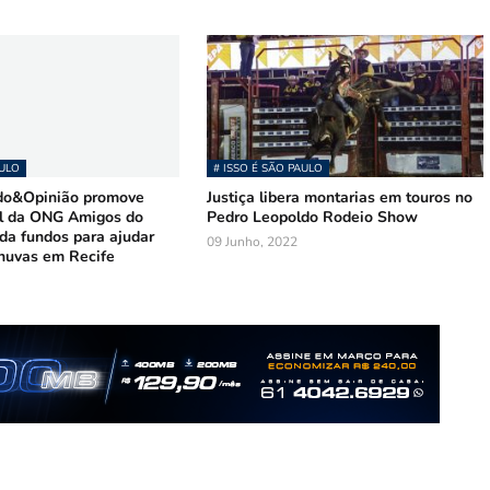
AULO
# ISSO É SÃO PAULO
do&Opinião promove
Justiça libera montarias em touros no
ol da ONG Amigos do
Pedro Leopoldo Rodeio Show
da fundos para ajudar
09 Junho, 2022
chuvas em Recife