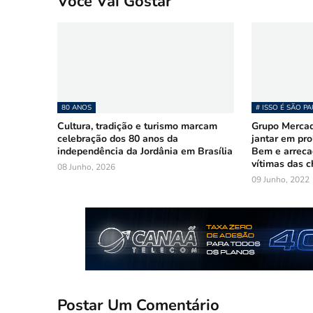
Você Vai Gostar
80 ANOS
# ISSO É SÃO P
Cultura, tradição e turismo marcam
Grupo Merca
celebração dos 80 anos da
jantar em pr
independência da Jordânia em Brasília
Bem e arreca
vítimas das 
08 Junho, 2026
09 Junho, 2022
Postar Um Comentário