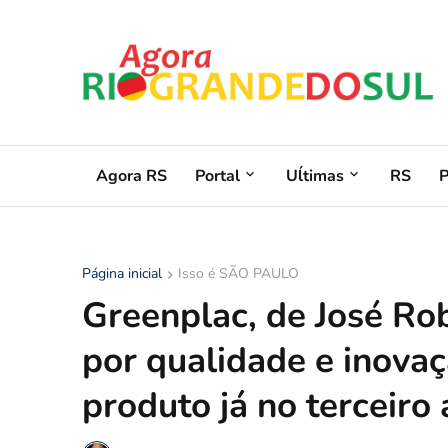
Agora RS
Portal
Uĺtimas
RS
Página inicial
Isso é SÃO PAULO
Greenplac, de José Ro
por qualidade e inova
produto já no terceir