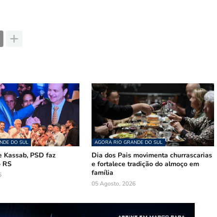
NDE DO SUL
AGORA RIO GRANDE DO SUL
 Kassab, PSD faz
Dia dos Pais movimenta churrascarias
o RS
e fortalece tradição do almoço em
família
6
05 Agosto, 2026