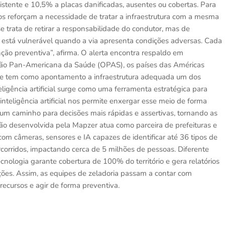
xistente e 10,5% a placas danificadas, ausentes ou cobertas. Para
os reforçam a necessidade de tratar a infraestrutura com a mesma
e trata de retirar a responsabilidade do condutor, mas de
está vulnerável quando a via apresenta condições adversas. Cada
ão preventiva”, afirma. O alerta encontra respaldo em
ção Pan-Americana da Saúde (OPAS), os países das Américas
o, e tem como apontamento a infraestrutura adequada um dos
eligência artificial surge como uma ferramenta estratégica para
 inteligência artificial nos permite enxergar esse meio de forma
um caminho para decisões mais rápidas e assertivas, tornando as
o desenvolvida pela Mapzer atua como parceira de prefeituras e
com câmeras, sensores e IA capazes de identificar até 36 tipos de
rcorridos, impactando cerca de 5 milhões de pessoas. Diferente
nologia garante cobertura de 100% do território e gera relatórios
ões. Assim, as equipes de zeladoria passam a contar com
 recursos e agir de forma preventiva.