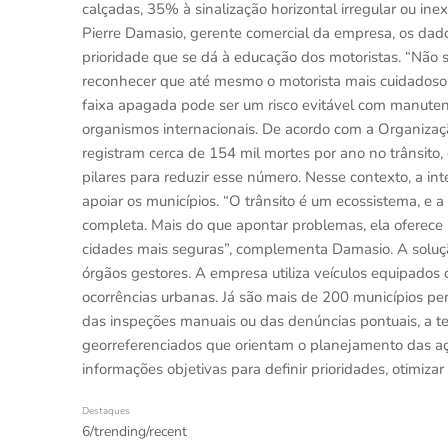
calçadas, 35% à sinalização horizontal irregular ou ine
Pierre Damasio, gerente comercial da empresa, os dad
prioridade que se dá à educação dos motoristas. “Não s
reconhecer que até mesmo o motorista mais cuidadoso 
faixa apagada pode ser um risco evitável com manutenç
organismos internacionais. De acordo com a Organiza
registram cerca de 154 mil mortes por ano no trânsit
pilares para reduzir esse número. Nesse contexto, a int
apoiar os municípios. “O trânsito é um ecossistema, e a
completa. Mais do que apontar problemas, ela oferece 
cidades mais seguras”, complementa Damasio. A soluçã
órgãos gestores. A empresa utiliza veículos equipados 
ocorrências urbanas. Já são mais de 200 municípios pe
das inspeções manuais ou das denúncias pontuais, a tec
georreferenciados que orientam o planejamento das aç
informações objetivas para definir prioridades, otimizar
Destaques
6/trending/recent