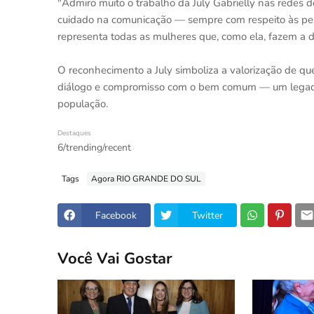
"Admiro muito o trabalho da July Gabrielly nas redes d
cuidado na comunicação — sempre com respeito às pess
representa todas as mulheres que, como ela, fazem a di
O reconhecimento a July simboliza a valorização de qu
diálogo e compromisso com o bem comum — um legado 
população.
Destaques
6/trending/recent
Tags
Agora RIO GRANDE DO SUL
Facebook
Twitter
Você Vai Gostar