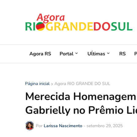
Agora RS
Portal
Uĺtimas
RS
Página inicial
Agora RIO GRANDE DO SUL
Merecida Homenagem: 
Gabrielly no Prêmio L
Por
Larissa Nascimento
-
setembro 29, 2025