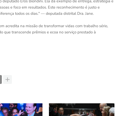
o deputado Eros Biondini. Ela dá exemplo de entrega, estratégia e
oas e foco em resultados. Este reconhecimento é justo e
ferença todos os dias." — deputada distrital Dra. Jane.
em acredita na missão de transformar vidas com trabalho sério,
que transcende prêmios e ecoa no serviço prestado à