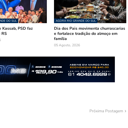
NDE DO SUL
AGORA RIO GRANDE DO SUL
 Kassab, PSD faz
Dia dos Pais movimenta churrascarias
o RS
e fortalece tradição do almoço em
família
6
05 Agosto, 2026
Próxima Postagem