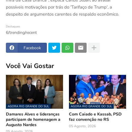
mira da Casa Branca", explica Carlos Stuart ao avaliar
possíveis motivações por trás do 'Tarifaço de Trump', a
despeito de argumentos carentes de respaldo econômico.
Destaques
6/trending/recent
Facebook
Você Vai Gostar
AGORA RIO GRANDE DO SUL
AGORA RIO GRANDE DO SUL
Damares Alves e lideranças
Com Caiado e Kassab, PSD
participam de homenagem a
faz convenção no RS
Augusto Nardes
05 Agosto, 2026
05 Agosto, 2026