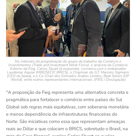
No intervalo da programação do grupo de trabalho de Comércio e
Investimentos (Trade and Investment Work Force), o analista de Comércio
Exterior da Fieg, Carlos Stuart (à esquerda), conversa com o embaixador
Laudemar Aguiar (MRE/SECIC BRICS), o Chairman do GT, Marcelo Sigmann
(CEO da Seara), e o Co-Chair dos Emirados Árabes Unidos, Beat Simon (DP
World), entre outros representantes internacionais. (FIEG / Divulgação)
"A proposição da Fieg representa uma alternativa concreta e
pragmática para fortalecer o comércio entre países do Sul
Global sob regras mais equitativas, com soberania monetária
e menos dependência de infraestruturas financeiras do
Norte. São iniciativas como essa que representam ameaças
reais ao Dólar e que colocam o BRICS, sobretudo o Brasil, na