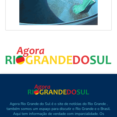
Agora Rio Grande do Sul é o site de notícias do Rio Grande ,
também somos um espaço para discutir o Rio Grande e o Brasil.
Aqui tem informação de verdade com imparcialidade. Os