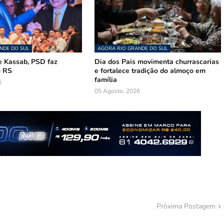
NDE DO SUL
AGORA RIO GRANDE DO SUL
 Kassab, PSD faz
Dia dos Pais movimenta churrascarias
o RS
e fortalece tradição do almoço em
família
6
05 Agosto, 2026
Próxima Postagem