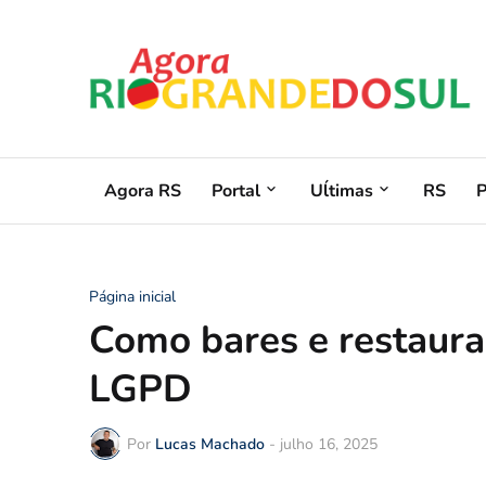
Agora RS
Portal
Uĺtimas
RS
Página inicial
Como bares e restaura
LGPD
Por
Lucas Machado
-
julho 16, 2025