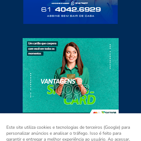
Este site utiliza cookies e tecnologias de terceiros (Google) para
personalizar anúncios e analisar o tráfego. Isso é feito para
garantir e entregar a melhor experiência ao usuário. Ao acessar,