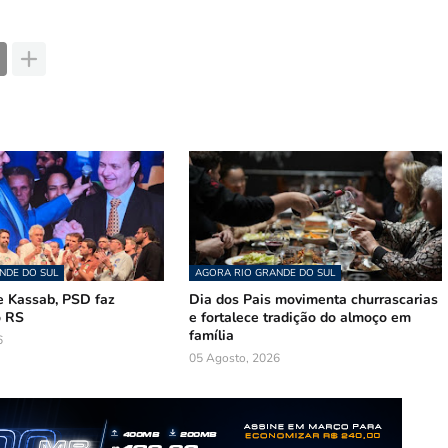
NDE DO SUL
AGORA RIO GRANDE DO SUL
 Kassab, PSD faz
Dia dos Pais movimenta churrascarias
o RS
e fortalece tradição do almoço em
família
6
05 Agosto, 2026