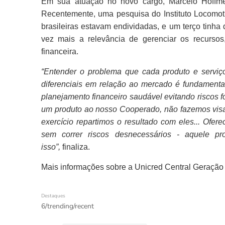
Em sua atuação no novo cargo, Marcelo Hoffmei
Recentemente, uma pesquisa do Instituto Locomot
brasileiras estavam endividadas, e um terço tinha 
vez mais a relevância de gerenciar os recursos
financeira.
“Entender o problema que cada produto e serviç
diferenciais em relação ao mercado é fundamenta
planejamento financeiro saudável evitando riscos 
um produto ao nosso Cooperado, não fazemos visand
exercício repartimos o resultado com eles... Ofe
sem correr riscos desnecessários - aquele pr
isso”,
finaliza.
Mais informações sobre a Unicred Central Geração 
Destaques
6/trending/recent