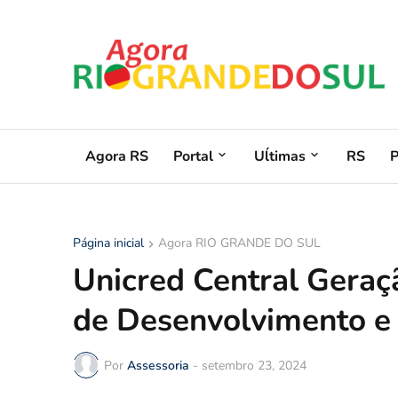
Agora RS
Portal
Uĺtimas
RS
Página inicial
Agora RIO GRANDE DO SUL
Unicred Central Geraç
de Desenvolvimento e
Por
Assessoria
-
setembro 23, 2024