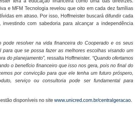
ster terá a educação financeira como uma das diretrizes.
iva e MFM Tecnologia revelou que oito em cada dez famílias
dívidas em atraso. Por isso, Hoffmeister buscará difundir cada
, investindo com sabedoria para alcançar a independência
o pode resolver na vida financeira do Cooperado e os seus
l para que se possa fazer as melhores escolhas visando um
fora do planejamento”,
ressalta Hoffmeister
. “Quando ofertamos
o o benefício financeiro que isso nos gera, pois no final do
recemos por convicção para que ele tenha um futuro próspero,
oduto, serviço ou consultoria pode ser fundamental para
estão disponíveis no site
www.unicred.com.br/centralgeracao
.