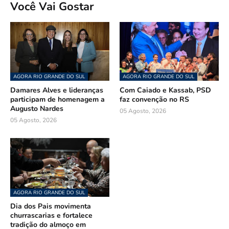
Você Vai Gostar
AGORA RIO GRANDE DO SUL
AGORA RIO GRANDE DO SUL
Damares Alves e lideranças
Com Caiado e Kassab, PSD
participam de homenagem a
faz convenção no RS
Augusto Nardes
05 Agosto, 2026
05 Agosto, 2026
AGORA RIO GRANDE DO SUL
Dia dos Pais movimenta
churrascarias e fortalece
tradição do almoço em