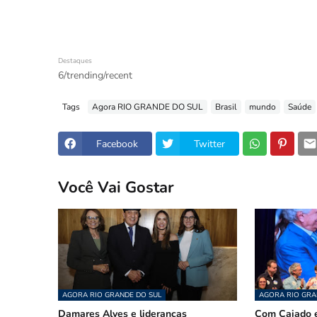
Destaques
6/trending/recent
Tags
Agora RIO GRANDE DO SUL
Brasil
mundo
Saúde
Facebook
Twitter
Você Vai Gostar
AGORA RIO GRANDE DO SUL
AGORA RIO GRA
Damares Alves e lideranças
Com Caiado e