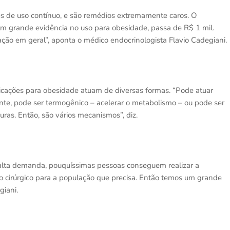
s de uso contínuo, e são remédios extremamente caros. O
em grande evidência no uso para obesidade, passa de R$ 1 mil.
ação em geral”, aponta o médico endocrinologista Flavio Cadegiani.
dicações para obesidade atuam de diversas formas. “Pode atuar
nte, pode ser termogênico – acelerar o metabolismo – ou pode ser
ras. Então, são vários mecanismos”, diz.
 a alta demanda, pouquíssimas pessoas conseguem realizar a
o cirúrgico para a população que precisa. Então temos um grande
giani.