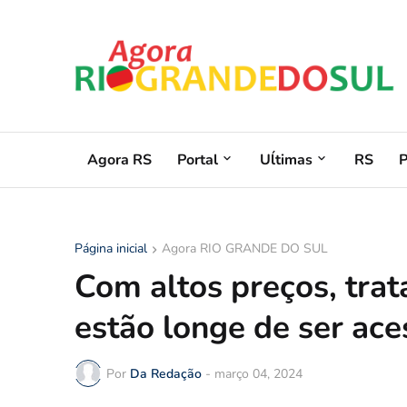
Agora RS
Portal
Uĺtimas
RS
Página inicial
Agora RIO GRANDE DO SUL
Com altos preços, tra
estão longe de ser ace
Por
Da Redação
-
março 04, 2024