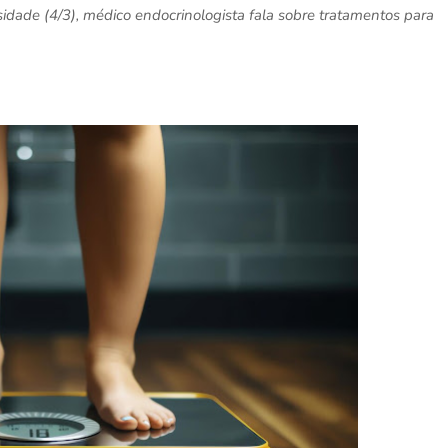
ade (4/3), médico endocrinologista fala sobre tratamentos para