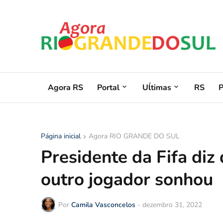
Agora RS
Portal
Uĺtimas
RS
Página inicial
Agora RIO GRANDE DO SUL
Presidente da Fifa diz
outro jogador sonhou
Por
Camila Vasconcelos
-
dezembro 31, 2022