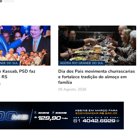
NDE DO SUL
AGORA RIO GRANDE DO SUL
 Kassab, PSD faz
Dia dos Pais movimenta churrascarias
o RS
e fortalece tradição do almoço em
família
6
05 Agosto, 2026