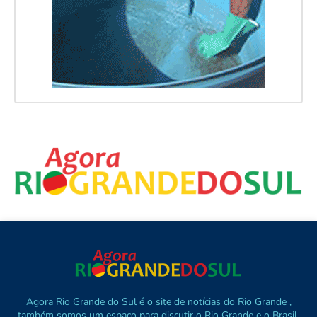
Agora Rio Grande do Sul é o site de notícias do Rio Grande ,
também somos um espaço para discutir o Rio Grande e o Brasil.