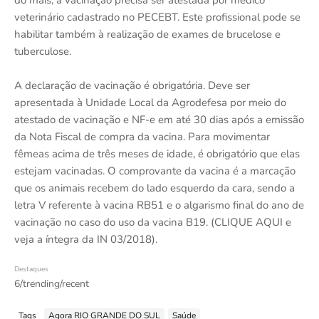
do mais, a vacinação precisa ser atestada por médico
veterinário cadastrado no PECEBT. Este profissional pode se
habilitar também à realização de exames de brucelose e
tuberculose.
A declaração de vacinação é obrigatória. Deve ser
apresentada à Unidade Local da Agrodefesa por meio do
atestado de vacinação e NF-e em até 30 dias após a emissão
da Nota Fiscal de compra da vacina. Para movimentar
fêmeas acima de três meses de idade, é obrigatório que elas
estejam vacinadas. O comprovante da vacina é a marcação
que os animais recebem do lado esquerdo da cara, sendo a
letra V referente à vacina RB51 e o algarismo final do ano de
vacinação no caso do uso da vacina B19. (CLIQUE AQUI e
veja a íntegra da IN 03/2018).
Destaques
6/trending/recent
Tags
Agora RIO GRANDE DO SUL
Saúde