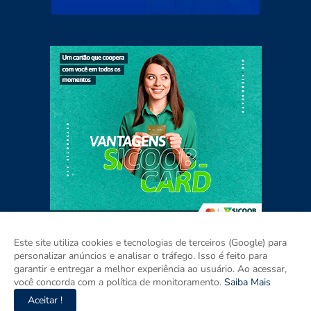
Este site utiliza cookies e tecnologias de terceiros (Google) para
personalizar anúncios e analisar o tráfego. Isso é feito para
garantir e entregar a melhor experiência ao usuário. Ao acessar,
Home
Sobre
Contato
Mídia Kit
você concorda com a política de monitoramento.
Saiba Mais
Aceitar !
Copyright ©
2026
Agora RIO GRANDE DO SUL