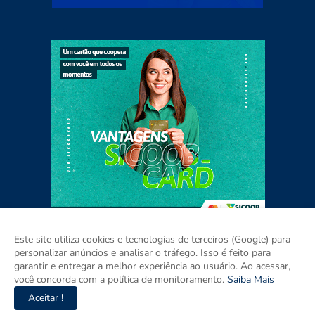
Este site utiliza cookies e tecnologias de terceiros (Google) para
personalizar anúncios e analisar o tráfego. Isso é feito para
garantir e entregar a melhor experiência ao usuário. Ao acessar,
Home
Sobre
Contato
Mídia Kit
você concorda com a política de monitoramento.
Saiba Mais
Aceitar !
Copyright ©
2026
Agora RIO GRANDE DO SUL