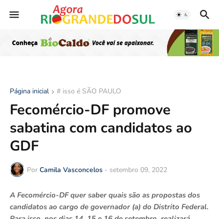
Página inicial
# isso é SÃO PAULO
Fecomércio-DF promove
sabatina com candidatos ao
GDF
Por
Camila Vasconcelos
-
setembro 09, 2022
A Fecomércio-DF quer saber quais são as propostas dos
candidatos ao cargo de governador (a) do Distrito Federal.
Para isso, nos dias 14, 15 e 16 de setembro, realizará