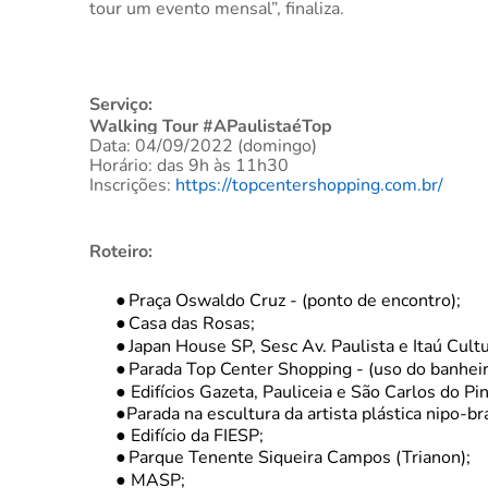
tour um evento mensal”, finaliza.
Serviço:
Walking Tour #APaulistaéTop
Data: 04/09/2022 (domingo)
Horário: das 9h às 11h30
Inscrições:
https://topcentershopping.com.br/
Roteiro:
●
Praça Oswaldo Cruz - (ponto de encontro);
●
Casa das Rosas;
●
Japan House SP, Sesc Av. Paulista e Itaú Cultur
●
Parada Top Center Shopping - (uso do banheir
●
Edifícios Gazeta, Pauliceia e São Carlos do Pin
●
Parada na escultura da artista plástica nipo-br
●
Edifício da FIESP;
●
Parque Tenente Siqueira Campos (Trianon);
●
MASP;