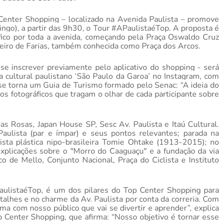
Center Shopping – localizado na Avenida Paulista – promove
ngo), a partir das 9h30, o Tour #APaulistaéTop. A proposta é
fico por toda a avenida, começando pela
Praça Oswaldo Cruz
rdeiro de Farias, também conhecida como Praça dos Arcos.
 inscrever previamente pelo aplicativo do shopping - será
 cultural paulistano ‘São Paulo da Garoa’ no Instagram, com
e torna um Guia de Turismo formado pelo Senac: “A ideia do
ros fotográficos que tragam o olhar de cada participante sobre
as Rosas, Japan House SP, Sesc Av. Paulista e Itaú Cultural.
aulista (par e ímpar) e seus pontos relevantes;
parada na
ista plástica nipo-brasileira Tomie Ohtake (1913-2015); no
plicações sobre o "Morro do Caaguaçu" e a fundação da via
de Mello, Conjunto Nacional, Praça do Ciclista e Instituto
ulistaéTop, é um dos pilares do Top Center Shopping para
alhes e no charme da Av. Paulista por conta da correria. Com
ma com nosso público que vai se divertir e aprender”, explica
Center Shopping, que afirma: “Nosso objetivo é tornar esse