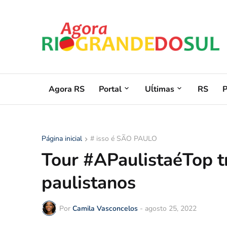
Agora RS
Portal
Uĺtimas
RS
Página inicial
# isso é SÃO PAULO
Tour #APaulistaéTop t
paulistanos
Por
Camila Vasconcelos
-
agosto 25, 2022