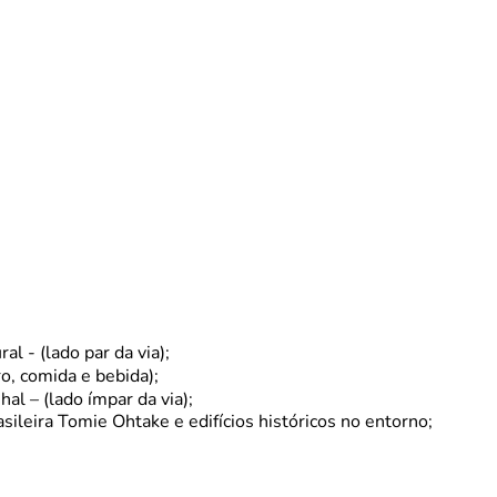
al - (lado par da via);
o, comida e bebida);
hal – (lado ímpar da via);
asileira Tomie Ohtake e edifícios históricos no entorno;