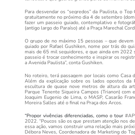
Para desvendar os “segredos” da Paulista, o Top 
gratuitamente no próximo dia 4 de setembro (domi
fazer um passeio guiado, contemplativo e fotográ
(antigo largo do Paraíso) até a Praça Marechal Co
O grupo de no máximo 15 pessoas – que devem se
guiado por Rafael Gushiken, nome por trás do guia
mais de 65 mil seguidores, e que ainda em 2022 s
passeio é trocar conhecimento e inspirar os regist
a Avenida Paulista”, conta Gushiken.
No roteiro, terá passagem por locais como Casa d
Além da explicação sobre os lados opostos da P
escultura de quase nove metros de altura da art
Parque Tenente Siqueira Campos (Trianon) com ex
Joaquim Eugenio de Lima, o MASP, Casarão Franco 
Moreira Salles até o final na Praça dos Arcos.
“Propor vivências diferenciadas, como o tour
#APa
2022. “
Poucos são os que prestam atenção nos det
essa ação, vamos construir uma relação mais próxi
Débora Neves, Coordenadora de Marketing do Top 