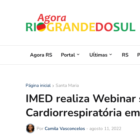
Agora RS
Portal
Uĺtimas
RS
Página inicial
Santa Maria
IMED realiza Webinar
Cardiorrespiratória em
Por
Camila Vasconcelos
-
agosto 11, 2022