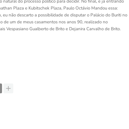
atural do processo político para decidir. No final, e já entrando
hathan Plaza e Kubitschek Plaza, Paulo Octávio Mandou essa:
u não descarto a possibilidade de disputar o Palácio do Buriti no
nho de um de meus casamentos nos anos 90, realizado no
s Vespasiano Gualberto de Brito e Dejanira Carvalho de Brito.