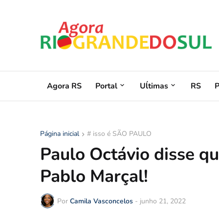
Agora RS
Portal
Uĺtimas
RS
Página inicial
# isso é SÃO PAULO
Paulo Octávio disse q
Pablo Marçal!
Por
Camila Vasconcelos
-
junho 21, 2022