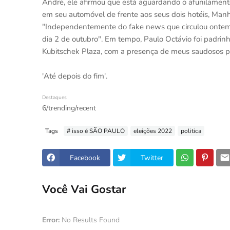
André, ele afirmou que está aguardando o afunilamento n
em seu automóvel de frente aos seus dois hotéis, Man
"Independentemente do fake news que circulou ontem, e
dia 2 de outubro". Em tempo, Paulo Octávio foi padri
Kubitschek Plaza, com a presença de meus saudosos pai
'Até depois do fim'.
Destaques
6/trending/recent
Tags
# isso é SÃO PAULO
eleições 2022
politica
Facebook
Twitter
Você Vai Gostar
Error:
No Results Found