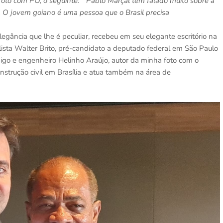
(foto com PO, o seguinte: " Pablo Marçal tem falado muito sobre a
o. O jovem goiano é uma pessoa que o Brasil precisa
egância que lhe é peculiar, recebeu em seu elegante escritório na
rnalista Walter Brito, pré-candidato a deputado federal em São Paulo
o e engenheiro Helinho Araújo, autor da minha foto com o
nstrução civil em Brasília e atua também na área de