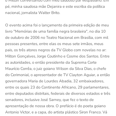
o Milton conversando com meu saudoso pai Vespasiano. Em
pé, minha saudosa mãe Dejanira e este escriba da política
nacional, jornalista Walter Brito.
O evento acima foi o lançamento da primeira edição de meu
livro "Memórias de uma família negra brasileira", no dia 10
de outubro de 2006 no Teatro Nacional em Brasília, com mil
pessoas presentes, entre elas os meus sete irmãos, meus
pais, os três atores negros da TV Globo com novelas no ar:
Milton Gonçalves, Jorge Coutinho e Cosme dos Santos. Entre
as autoridades, o então presidente da Suprema Corte
Maurício Corrêa, o juiz goiano Wilson da Silva Dias, o chefe
do Cerimonial, o apresentador de TV Clayton Aguiar, a então
governadora Maria de Lourdes Abadia, 32 embaixadores,
entre os quais 23 do Continente Africano, 29 parlamentares,
entre deputados distritais, federais de diversos estados e três
senadores, inclusive José Sarney, que fez o texto de
apresentação de nossa obra. O prefácio é do poeta goiano
Antonio Victor, e a capa, do artista plástico Siron Franco. Vá