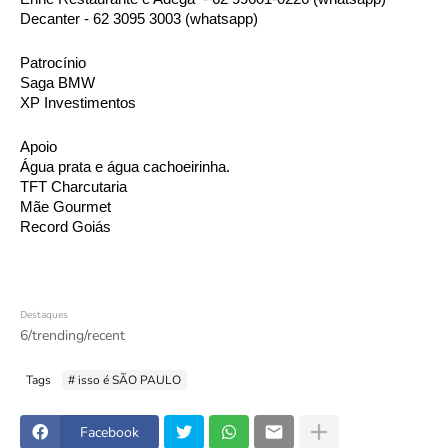
Decanter - 62 3095 3003 (whatsapp)
Patrocínio 
Saga BMW
XP Investimentos
Apoio
Água prata e água cachoeirinha. 
TFT Charcutaria 
Mãe Gourmet 
Record Goiás
Destaques
6/trending/recent
Tags
# isso é SÃO PAULO
Facebook