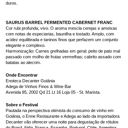
duros.
SAURUS BARREL FERMENTED CABERNET FRANC
Cor rubi profunda, vivo. O aroma mescla cerejas e ameixas 
com notas de especiarias, baunilha e tostado. Amplo, com 
acidez equilibrada e taninos finos que perfazem um conjunto 
elegante e complexo.
Harmonização: Carnes grelhadas em geral; peito de pato mal 
passado com molho de frutas vermelhas; cabrito assado com 
batatas ao alecrim.
Onde Encontrar 
Enoteca Decanter Goiânia
Adega de Vinhos Finos & Wine Bar
Avenida 85, 2002 Qd 21 Lt 16 Loja 05 - St. Marista. 
Sobre o Festival 
Pautada na perspectiva otimista do consumo de vinho em 
Goiânia, o Enne Restaurante e Adega ao lado da importadora 
Decanter vão oferecer uma noite para degustação de rótulos 
do Brasil, Itália, França, Espanha, Portugal, Chile, Argentina, 