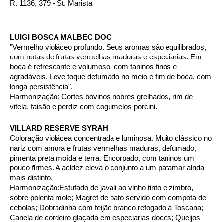
R. 1136, 379 - St. Marista 
LUIGI BOSCA MALBEC DOC
"Vermelho violáceo profundo. Seus aromas são equilibrados, 
com notas de frutas vermelhas maduras e especiarias. Em 
boca é refrescante e volumoso, com taninos finos e 
agradáveis. Leve toque defumado no meio e fim de boca, com 
longa persistência".
Harmonização: Cortes bovinos nobres grelhados, rim de 
vitela, faisão e perdiz com cogumelos porcini.
VILLARD RESERVE SYRAH
Coloração violácea concentrada e luminosa. Muito clássico no 
nariz com amora e frutas vermelhas maduras, defumado, 
pimenta preta moída e terra. Encorpado, com taninos um 
pouco firmes. A acidez eleva o conjunto a um patamar ainda 
mais distinto.
Harmonização:Estufado de javali ao vinho tinto e zimbro, 
sobre polenta mole; Magret de pato servido com compota de 
cebolas; Dobradinha com feijão branco refogado à Toscana; 
Canela de cordeiro glaçada em especiarias doces; Queijos 