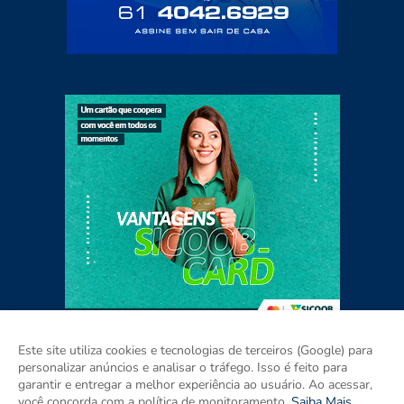
Este site utiliza cookies e tecnologias de terceiros (Google) para
personalizar anúncios e analisar o tráfego. Isso é feito para
garantir e entregar a melhor experiência ao usuário. Ao acessar,
Home
Sobre
Contato
Mídia Kit
você concorda com a política de monitoramento.
Saiba Mais