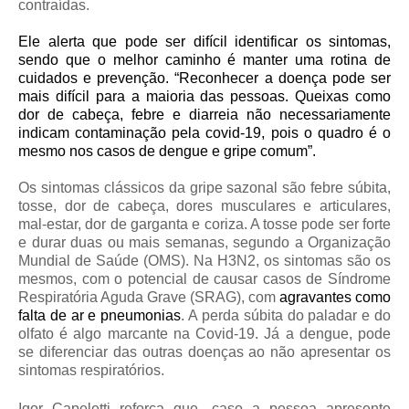
contraídas.
Ele alerta que pode ser difícil identificar os sintomas,
sendo que o melhor caminho é manter uma rotina de
cuidados e prevenção. “Reconhecer a doença pode ser
mais difícil para a maioria das pessoas. Queixas como
dor de cabeça, febre e diarreia não necessariamente
indicam contaminação pela covid-19, pois o quadro é o
mesmo nos casos de dengue e gripe comum”.
Os sintomas clássicos da gripe sazonal são febre súbita,
tosse, dor de cabeça, dores musculares e articulares,
mal-estar, dor de garganta e coriza. A tosse pode ser forte
e durar duas ou mais semanas, segundo a Organização
Mundial de Saúde (OMS). Na H3N2, os sintomas são os
mesmos, com o potencial de causar casos de Síndrome
Respiratória Aguda Grave (SRAG), com
agravantes como
falta de ar e pneumonias
.
A perda súbita do paladar e do
olfato é algo marcante na Covid-19. Já a dengue, pode
se diferenciar das outras doenças ao não apresentar os
sintomas respiratórios.
Igor Capeletti reforça que, caso a pessoa apresente