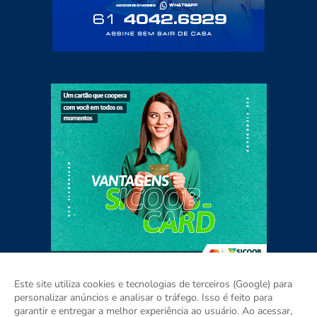
Este site utiliza cookies e tecnologias de terceiros (Google) para
personalizar anúncios e analisar o tráfego. Isso é feito para
garantir e entregar a melhor experiência ao usuário. Ao acessar,