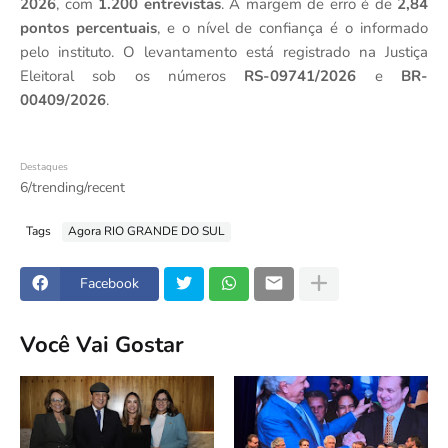
2026
, com
1.200 entrevistas
. A margem de erro é de
2,84
pontos percentuais
, e o nível de confiança é o informado
pelo instituto. O levantamento está registrado na Justiça
Eleitoral sob os números
RS-09741/2026
e
BR-
00409/2026
.
Destaques
6/trending/recent
Tags
Agora RIO GRANDE DO SUL
Facebook
Você Vai Gostar