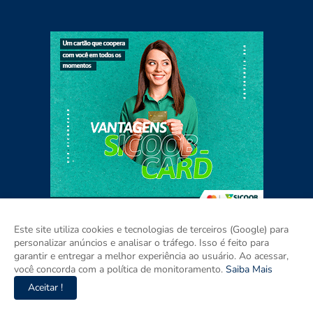
Este site utiliza cookies e tecnologias de terceiros (Google) para
personalizar anúncios e analisar o tráfego. Isso é feito para
garantir e entregar a melhor experiência ao usuário. Ao acessar,
Home
Sobre
Contato
Mídia Kit
você concorda com a política de monitoramento.
Saiba Mais
Aceitar !
Copyright ©
2026
Agora RIO GRANDE DO SUL