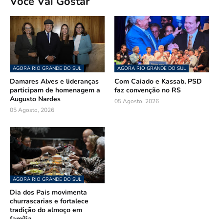
Você Vai Gostar
AGORA RIO GRANDE DO SUL
AGORA RIO GRANDE DO SUL
Damares Alves e lideranças
Com Caiado e Kassab, PSD
participam de homenagem a
faz convenção no RS
Augusto Nardes
05 Agosto, 2026
05 Agosto, 2026
AGORA RIO GRANDE DO SUL
Dia dos Pais movimenta
churrascarias e fortalece
tradição do almoço em
família