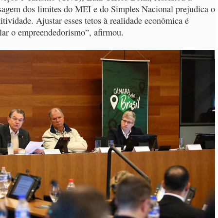
asagem dos limites do MEI e do Simples Nacional prejudica o
ividade. Ajustar esses tetos à realidade econômica é
mular o empreendedorismo”, afirmou.