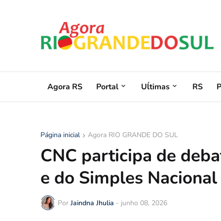
Agora RS
Portal
Uĺtimas
RS
Página inicial
Agora RIO GRANDE DO SUL
CNC participa de deba
e do Simples Nacional
Por
Jaindna Jhulia
-
junho 08, 2026