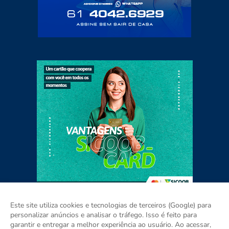
Este site utiliza cookies e tecnologias de terceiros (Google) para
personalizar anúncios e analisar o tráfego. Isso é feito para
garantir e entregar a melhor experiência ao usuário. Ao acessar,