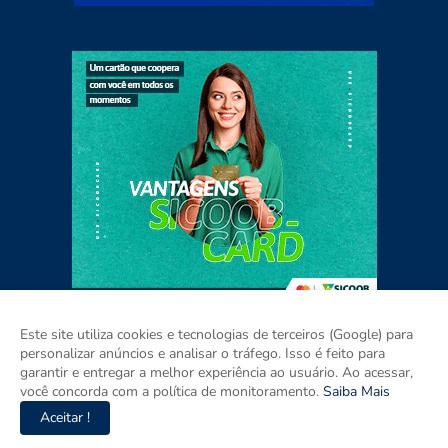
Este site utiliza cookies e tecnologias de terceiros (Google) para
personalizar anúncios e analisar o tráfego. Isso é feito para
garantir e entregar a melhor experiência ao usuário. Ao acessar,
Home
Sobre
Contato
Mídia Kit
você concorda com a política de monitoramento.
Saiba Mais
Aceitar !
Copyright ©
2026
Agora RIO GRANDE DO SUL