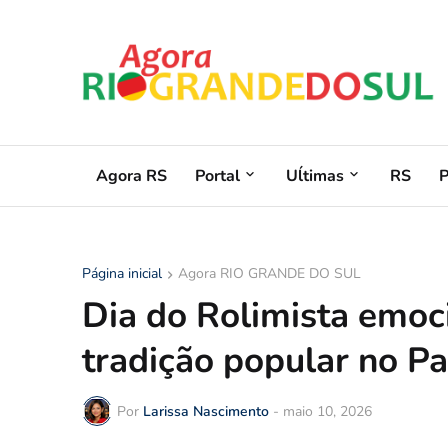
Agora RS
Portal
Uĺtimas
RS
Página inicial
Agora RIO GRANDE DO SUL
Dia do Rolimista emoci
tradição popular no P
Por
Larissa Nascimento
-
maio 10, 2026