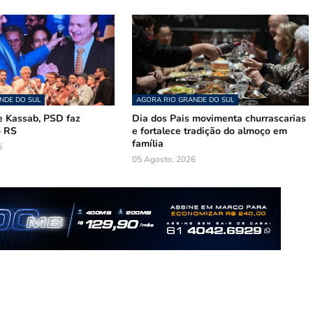
NDE DO SUL
AGORA RIO GRANDE DO SUL
 Kassab, PSD faz
Dia dos Pais movimenta churrascarias
o RS
e fortalece tradição do almoço em
família
6
05 Agosto, 2026