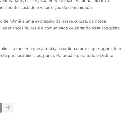
outora Jane, esse é justamente o maior valor da iniciativa:
hecimento, cuidado e valorização da comunidade.
ho de rolimã é uma expressão da nossa cultura, da nossa
das, as crianças felizes e a comunidade celebrando essa conquista
limista mostrou que a tradição continua forte e que, agora, tem
a para os rolimistas, para o Paranoá e para todo o Distrito