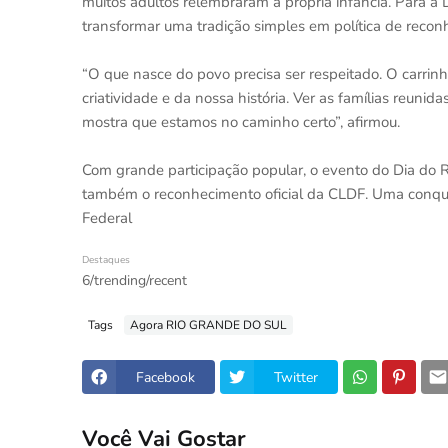
muitos adultos relembraram a própria infância. Para a D
transformar uma tradição simples em política de recon
“O que nasce do povo precisa ser respeitado. O carrin
criatividade e da nossa história. Ver as famílias reuni
mostra que estamos no caminho certo”, afirmou.
Com grande participação popular, o evento do Dia do Ro
também o reconhecimento oficial da CLDF. Uma conquist
Federal
Destaques
6/trending/recent
Tags
Agora RIO GRANDE DO SUL
Facebook
Twitter
Você Vai Gostar