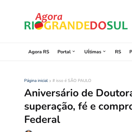
Agora RS
Portal
Uĺtimas
RS
Página inicial
# isso é SÃO PAULO
Aniversário de Doutora
superação, fé e compr
Federal