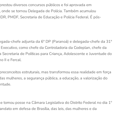
 prestou diversos concursos públicos e foi aprovada em
o DF, onde se tornou Delegada de Polícia. Também acumulou
DR, PMDF, Secretaria de Educação e Polícia Federal. É pós-
elegada-chefe adjunta da 6ª DP (Paranoá) e delegada-chefe da 31ª
 Executivo, como chefe da Controladoria da Codeplan, chefe da
a Secretaria de Políticas para Criança, Adolescente e Juventude do
 II e Fercal.
reconceitos estruturais, mas transformou essa realidade em força
as mulheres, a segurança pública, a educação, a valorização do
entude.
ne tomou posse na Câmara Legislativa do Distrito Federal no dia 1º
ndato em defesa de Brasília, das leis, das mulheres e da