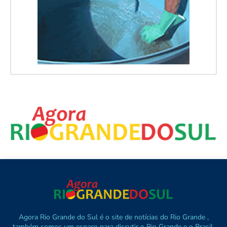
Agora Rio Grande do Sul é o site de notícias do Rio Grande ,
também somos um espaço para discutir o Rio Grande e o Brasil.