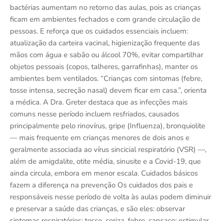
bactérias aumentam no retorno das aulas, pois as crianças
ficam em ambientes fechados e com grande circulação de
pessoas. E reforça que os cuidados essenciais incluem:
atualização da carteira vacinal, higienização frequente das
mãos com água e sabão ou álcool 70%, evitar compartilhar
objetos pessoais (copos, talheres, garrafinhas), manter os
ambientes bem ventilados. “Crianças com sintomas (febre,
tosse intensa, secreção nasal) devem ficar em casa.”, orienta
a médica. A Dra. Greter destaca que as infecções mais
comuns nesse período incluem resfriados, causados
principalmente pelo rinovírus, gripe (Influenza), bronquiolite
— mais frequente em crianças menores de dois anos e
geralmente associada ao vírus sincicial respiratório (VSR) —,
além de amigdalite, otite média, sinusite e a Covid-19, que
ainda circula, embora em menor escala. Cuidados básicos
fazem a diferença na prevenção Os cuidados dos pais e
responsáveis nesse período de volta às aulas podem diminuir
e preservar a saúde das crianças, e são eles: observar
sintomas respiratórios: tosse, coriza, febre, cansaço; estimular