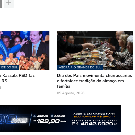
NDE DO SUL
AGORA RIO GRANDE DO SUL
 Kassab, PSD faz
Dia dos Pais movimenta churrascarias
o RS
e fortalece tradição do almoço em
família
6
05 Agosto, 2026