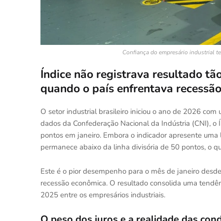
Confiança do empresário industrial t
Índice não registrava resultado tã
quando o país enfrentava recessã
O setor industrial brasileiro iniciou o ano de 2026 c
dados da Confederação Nacional da Indústria (CNI), o Í
pontos em janeiro. Embora o indicador apresente uma 
permanece abaixo da linha divisória de 50 pontos, o que
Este é o pior desempenho para o mês de janeiro desde
recessão econômica. O resultado consolida uma tendên
2025 entre os empresários industriais.
O peso dos juros e a realidade das cond