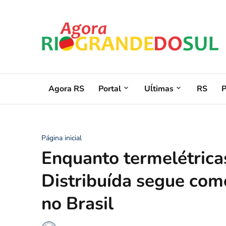
Agora RS
Portal
Uĺtimas
RS
Página inicial
Enquanto termelétric
Distribuída segue com
no Brasil