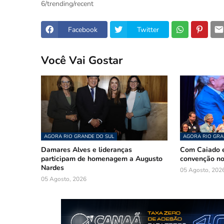
6/trending/recent
Facebook
Twitter
Você Vai Gostar
AGORA RIO GRANDE DO SUL
AGORA RIO GRA
Damares Alves e lideranças
Com Caiado e
participam de homenagem a Augusto
convenção n
Nardes
05 Agosto, 202
05 Agosto, 2026