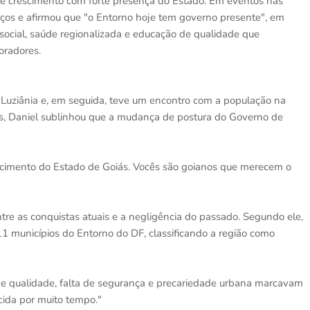
 de crescimento com forte presença do Estado. Em eventos nas
nços e afirmou que "o Entorno hoje tem governo presente", em
o social, saúde regionalizada e educação de qualidade que
oradores.
Luziânia e, em seguida, teve um encontro com a população na
os, Daniel sublinhou que a mudança de postura do Governo de
scimento do Estado de Goiás. Vocês são goianos que merecem o
entre as conquistas atuais e a negligência do passado. Segundo ele,
 municípios do Entorno do DF, classificando a região como
de qualidade, falta de segurança e precariedade urbana marcavam
cida por muito tempo."