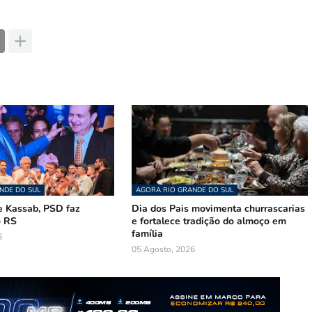
NDE DO SUL
AGORA RIO GRANDE DO SUL
 Kassab, PSD faz
Dia dos Pais movimenta churrascarias
o RS
e fortalece tradição do almoço em
família
6
05 Agosto, 2026