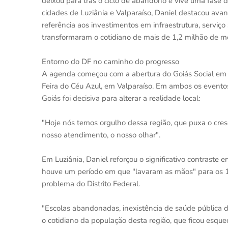
deixou para trás o ciclo de abandono e vive uma fase
cidades de Luziânia e Valparaíso, Daniel destacou ava
referência aos investimentos em infraestrutura, serviç
transformaram o cotidiano de mais de 1,2 milhão de m
Entorno do DF no caminho do progresso
A agenda começou com a abertura do Goiás Social em 
Feira do Céu Azul, em Valparaíso. Em ambos os event
Goiás foi decisiva para alterar a realidade local:
"Hoje nós temos orgulho dessa região, que puxa o cre
nosso atendimento, o nosso olhar".
Em Luziânia, Daniel reforçou o significativo contraste 
houve um período em que "lavaram as mãos" para os 11
problema do Distrito Federal.
"Escolas abandonadas, inexistência de saúde pública 
o cotidiano da população desta região, que ficou esque