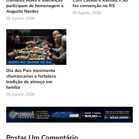
Damares Alves e lideranças
Com Caiado e Kassab, PSD
participam de homenagem a
faz convenção no RS
Augusto Nardes
05 Agosto, 2026
05 Agosto, 2026
AGORA RIO GRANDE DO SUL
Dia dos Pais movimenta
churrascarias e fortalece
tradição do almoço em
família
05 Agosto, 2026
Postar Um Comentário