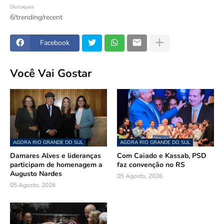
Destaques
6/trending/recent
Facebook
Você Vai Gostar
AGORA RIO GRANDE DO SUL
AGORA RIO GRANDE DO SUL
Damares Alves e lideranças
Com Caiado e Kassab, PSD
participam de homenagem a
faz convenção no RS
Augusto Nardes
05 Agosto, 2026
05 Agosto, 2026