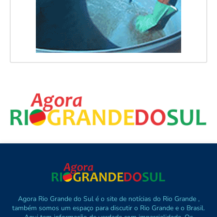
Agora Rio Grande do Sul é o site de notícias do Rio Grande ,
também somos um espaço para discutir o Rio Grande e o Brasil.