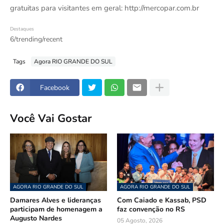
gratuitas para visitantes em geral: http://mercopar.com.br
Destaques
6/trending/recent
Tags
Agora RIO GRANDE DO SUL
Facebook
Você Vai Gostar
AGORA RIO GRANDE DO SUL
AGORA RIO GRANDE DO SUL
Damares Alves e lideranças
Com Caiado e Kassab, PSD
participam de homenagem a
faz convenção no RS
Augusto Nardes
05 Agosto, 2026