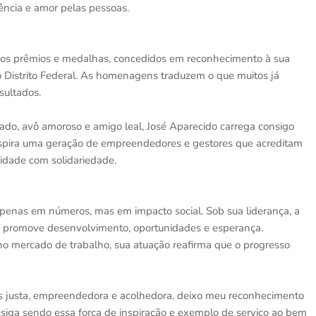
ência e amor pelas pessoas.
os prêmios e medalhas, concedidos em reconhecimento à sua
o Distrito Federal. As homenagens traduzem o que muitos já
sultados.
ado, avô amoroso e amigo leal, José Aparecido carrega consigo
spira uma geração de empreendedores e gestores que acreditam
ridade com solidariedade.
penas em números, mas em impacto social. Sob sua liderança, a
e promove desenvolvimento, oportunidades e esperança.
o mercado de trabalho, sua atuação reafirma que o progresso
s justa, empreendedora e acolhedora, deixo meu reconhecimento
 siga sendo essa força de inspiração e exemplo de serviço ao bem