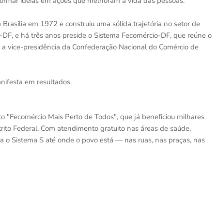
sformar ideias em ações que melhoram a vida das pessoas.
rasília em 1972 e construiu uma sólida trajetória no setor de
l-DF, e há três anos preside o Sistema Fecomércio-DF, que reúne o
er a vice-presidência da Confederação Nacional do Comércio de
nifesta em resultados.
to "Fecomércio Mais Perto de Todos", que já beneficiou milhares
trito Federal. Com atendimento gratuito nas áreas de saúde,
eva o Sistema S até onde o povo está — nas ruas, nas praças, nas