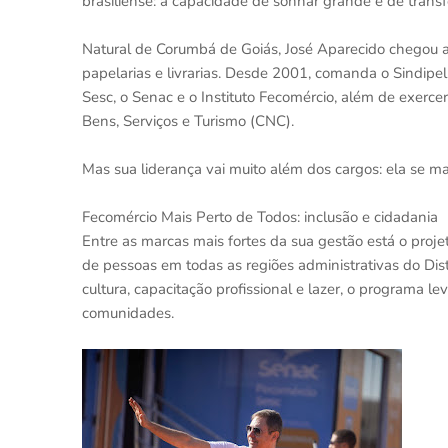
brasiliense: a capacidade de sonhar grande e de tran
Natural de Corumbá de Goiás, José Aparecido chegou a B
papelarias e livrarias. Desde 2001, comanda o Sindipe
Sesc, o Senac e o Instituto Fecomércio, além de exerc
Bens, Serviços e Turismo (CNC).
Mas sua liderança vai muito além dos cargos: ela se ma
Fecomércio Mais Perto de Todos: inclusão e cidadania
Entre as marcas mais fortes da sua gestão está o proje
de pessoas em todas as regiões administrativas do Dis
cultura, capacitação profissional e lazer, o programa l
comunidades.