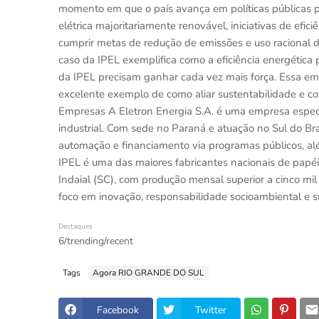
momento em que o país avança em políticas públicas p
elétrica majoritariamente renovável, iniciativas de efi
cumprir metas de redução de emissões e uso racional de
caso da IPEL exemplifica como a eficiência energétic
da IPEL precisam ganhar cada vez mais força. Essa em
excelente exemplo de como aliar sustentabilidade e com
Empresas A Eletron Energia S.A. é uma empresa especia
industrial. Com sede no Paraná e atuação no Sul do Br
automação e financiamento via programas públicos, al
IPEL é uma das maiores fabricantes nacionais de papéi
Indaial (SC), com produção mensal superior a cinco mi
foco em inovação, responsabilidade socioambiental e s
Destaques
6/trending/recent
Tags
Agora RIO GRANDE DO SUL
Facebook
Twitter