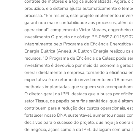
controle de motores e a lógica automatizada. Agora, o 
produzido, e o sistema ajusta automaticamente o tempo,
processo. “Em resumo, este projeto implementou inver
garantindo maior confiabilidade aos processos, além de
operacional”, complementa Victor Moraes, engenheiro 
investimento O projeto de código PE-05697-0115/2024 
integralmente pelo Programa de Eficiência Energética
Energia Elétrica (Aneel). A Eletron Energia realizou os
recursos. “O Programa de Eficiência da Celesc pode se
investimento é devolvido por meio da economia gerad
onerar diretamente a empresa, tornando a eficiência en
expectativa é de retorno do investimento em 18 meses.
melhorias implantadas, que seguem sob acompanhamento 
O diretor-geral da IPEL destaca que a busca por eficiê
setor Tissue, de papéis para fins sanitários, que é alta
contribuem para a redução dos custos operacionais, es
fortalecer nosso DNA sustentável, aumentou nossa com
decisivos para o sucesso do projeto, que hoje já opera 
de negócio, ações como a da IPEL dialogam com uma ag