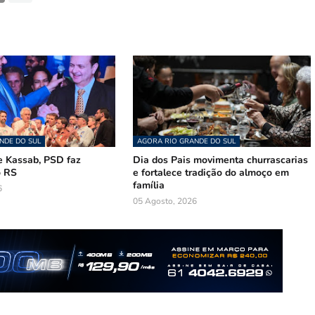
NDE DO SUL
AGORA RIO GRANDE DO SUL
 Kassab, PSD faz
Dia dos Pais movimenta churrascarias
o RS
e fortalece tradição do almoço em
família
6
05 Agosto, 2026