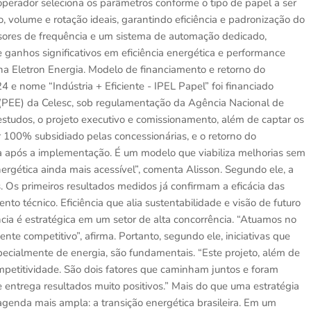
operador seleciona os parâmetros conforme o tipo de papel a ser
 volume e rotação ideais, garantindo eficiência e padronização do
sores de frequência e um sistema de automação dedicado,
 ganhos significativos em eficiência energética e performance
na Eletron Energia. Modelo de financiamento e retorno do
e nome “Indústria + Eficiente - IPEL Papel” foi financiado
 (PEE) da Celesc, sob regulamentação da Agência Nacional de
 estudos, o projeto executivo e comissionamento, além de captar os
r 100% subsidiado pelas concessionárias, e o retorno do
a após a implementação. É um modelo que viabiliza melhorias sem
ergética ainda mais acessível”, comenta Alisson. Segundo ele, a
 Os primeiros resultados medidos já confirmam a eficácia das
técnico. Eficiência que alia sustentabilidade e visão de futuro
ncia é estratégica em um setor de alta concorrência. “Atuamos no
mente competitivo”, afirma. Portanto, segundo ele, iniciativas que
pecialmente de energia, são fundamentais. “Este projeto, além de
petitividade. São dois fatores que caminham juntos e foram
e entrega resultados muito positivos.” Mais do que uma estratégia
enda mais ampla: a transição energética brasileira. Em um