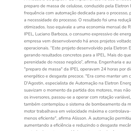
preparo de massa de celulose, conduzido pela Eletron En
frequência com automação dedicada para o processo, p
a necessidade do processo. O resultado foi uma redu
otimizados. Isso equivale a uma economia mensal de R
IPEL, Luciano Barboza, o consumo expressivo de energi
empresa vem desenvolvendo há anos projetos voltados à
operacionais. “Este projeto desenvolvido pela Eletron 
gerando resultados concretos para a IPEL. Mais do que
perenidade do nosso negócio”, afirma. Engenharia e a
"preparo de massa" da IPEL operavam 24 horas por di
energético e desgaste precoce. "Era como manter um c
D'Agostin, especialista de Automação na Eletron Energia
suavizam o momento da partida dos motores, mas não 
os inversores, passou-se a operar com rotação variável
também contemplou o sistema de bombeamento da mass
motor trabalhava em velocidade máxima e controlava
menos eficiente", afirma Alisson. A automação permitiu 
aumentando a eficiência e reduzindo o desgaste mecân