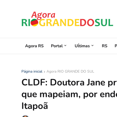
Agora RS
Portal
Uĺtimas
RS
Página inicial
Agora RIO GRANDE DO SUL
CLDF: Doutora Jane pro
que mapeiam, por ende
Itapoã