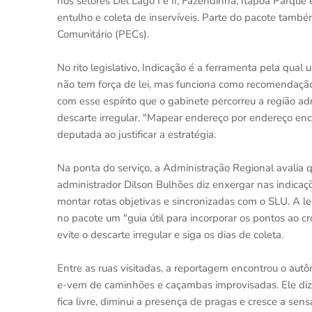
nos setores Del Lago I e II, Fazendinha, Itapoã Parque
entulho e coleta de inservíveis. Parte do pacote tamb
Comunitário (PECs).
No rito legislativo, Indicação é a ferramenta pela qu
não tem força de lei, mas funciona como recomendação f
com esse espírito que o gabinete percorreu a região ad
descarte irregular. "Mapear endereço por endereço en
deputada ao justificar a estratégia.
Na ponta do serviço, a Administração Regional avalia qu
administrador Dilson Bulhões diz enxergar nas indicaç
montar rotas objetivas e sincronizadas com o SLU. A le
no pacote um "guia útil para incorporar os pontos ao 
evite o descarte irregular e siga os dias de coleta.
Entre as ruas visitadas, a reportagem encontrou o au
e-vem de caminhões e caçambas improvisadas. Ele diz 
fica livre, diminui a presença de pragas e cresce a se