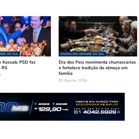
NDE DO SUL
AGORA RIO GRANDE DO SUL
 Kassab, PSD faz
Dia dos Pais movimenta churrascarias
o RS
e fortalece tradição do almoço em
família
6
05 Agosto, 2026