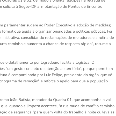
 e Quadras 01 e 02, de modo a orientar equipes na retirada de
ém solicita à Segov-DF a implantação de Pontos de Encontro
al um parlamentar sugere ao Poder Executivo a adoção de medidas;
ormal que ajuda a organizar prioridades e políticas públicas. Foi
ministrativa, consolidando reclamações de moradores e a rotina de
curta caminho e aumenta a chance de resposta rápida", resume a
e o detalhamento por logradouro facilita a logística. O
ões "um gesto concreto de atenção ao território", porque permitem
itura é compartilhada por Luiz Felipe, presidente do órgão, que vê
cronograma de remoção" e reforça o apelo para que a população
tônomo João Batista, morador da Quadra 01, que acompanha o vai-
que, quando a limpeza acontece, "a rua muda de cara": o caminho
nsação de segurança "para quem volta do trabalho à noite ou leva as