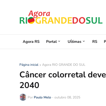
Agora RS
Portal
Uĺtimas
RS
Página inicial
Agora RIO GRANDE DO SUL
Câncer colorretal dev
2040
Por
Paulo Melo
-
outubro 08, 2025