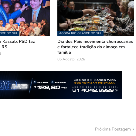
NDE DO SUL
AGORA RIO GRANDE DO SUL
 Kassab, PSD faz
Dia dos Pais movimenta churrascarias
o RS
e fortalece tradição do almoço em
família
6
05 Agosto, 2026
Próxima Postagem