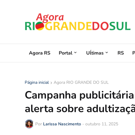
Agora RS
Portal
Uĺtimas
RS
Página inicial
Agora RIO GRANDE DO SUL
Campanha publicitária
alerta sobre adultizaç
Por
Larissa Nascimento
-
outubro 11, 2025