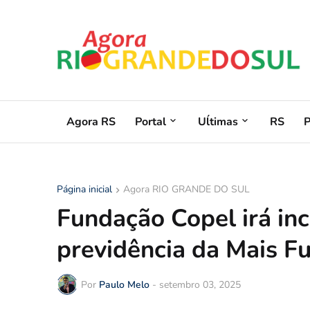
Agora RS
Portal
Uĺtimas
RS
Página inicial
Agora RIO GRANDE DO SUL
Fundação Copel irá inc
previdência da Mais F
Por
Paulo Melo
-
setembro 03, 2025