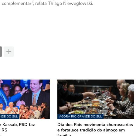
a complementar”, relata Thiago Nieweglowski.
NDE DO SUL
AGORA RIO GRANDE DO SUL
 Kassab, PSD faz
Dia dos Pais movimenta churrascarias
o RS
e fortalece tradição do almoço em
família