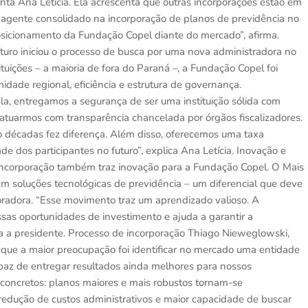
enta Ana Letícia. Ela acrescenta que outras incorporações estão em
 agente consolidado na incorporação de planos de previdência no
posicionamento da Fundação Copel diante do mercado”, afirma.
uturo iniciou o processo de busca por uma nova administradora no
tuições – a maioria de fora do Paraná –, a Fundação Copel foi
dade regional, eficiência e estrutura de governança.
a, entregamos a segurança de ser uma instituição sólida com
atuarmos com transparência chancelada por órgãos fiscalizadores.
o décadas fez diferença. Além disso, oferecemos uma taxa
ade dos participantes no futuro”, explica Ana Letícia. Inovação e
 incorporação também traz inovação para a Fundação Copel. O Mais
em soluções tecnológicas de previdência – um diferencial que deve
poradora. “Esse movimento traz um aprendizado valioso. A
ssas oportunidades de investimento e ajuda a garantir a
a a presidente. Processo de incorporação Thiago Nieweglowski,
a que a maior preocupação foi identificar no mercado uma entidade
apaz de entregar resultados ainda melhores para nossos
s concretos: planos maiores e mais robustos tornam-se
redução de custos administrativos e maior capacidade de buscar