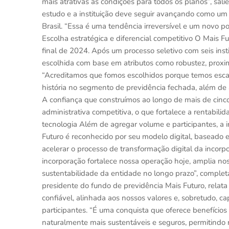
mais atrativas as condições para todos os planos”, sali
estudo e a instituição deve seguir avançando como um
Brasil. “Essa é uma tendência irreversível e um novo 
Escolha estratégica e diferencial competitivo O Mais F
final de 2024. Após um processo seletivo com seis insti
escolhida com base em atributos como robustez, proximi
“Acreditamos que fomos escolhidos porque temos escal
história no segmento de previdência fechada, além de 
A confiança que construímos ao longo de mais de cinc
administrativa competitiva, o que fortalece a rentabilid
tecnologia Além de agregar volume e participantes, a
Futuro é reconhecido por seu modelo digital, baseado 
acelerar o processo de transformação digital da incor
incorporação fortalece nossa operação hoje, amplia no
sustentabilidade da entidade no longo prazo”, complet
presidente do fundo de previdência Mais Futuro, relat
confiável, alinhada aos nossos valores e, sobretudo, c
participantes. “É uma conquista que oferece benefício
naturalmente mais sustentáveis e seguros, permitindo 