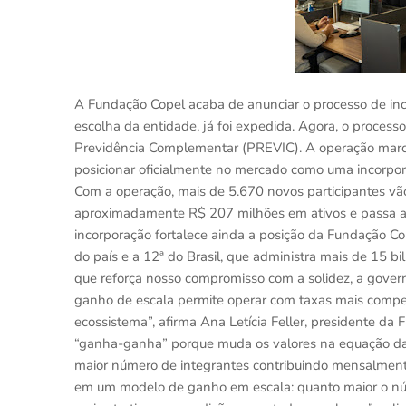
A Fundação Copel acaba de anunciar o processo de inco
escolha da entidade, já foi expedida. Agora, o process
Previdência Complementar (PREVIC). A operação marca
posicionar oficialmente no mercado como uma incorpor
Com a operação, mais de 5.670 novos participantes vão
aproximadamente R$ 207 milhões em ativos e passa a ge
incorporação fortalece ainda a posição da Fundação C
do país e a 12ª do Brasil, que administra mais de 15 bi
que reforça nosso compromisso com a solidez, a gover
ganho de escala permite operar com taxas mais competi
ecossistema”, afirma Ana Letícia Feller, presidente d
“ganha-ganha” porque muda os valores na equação da p
maior número de integrantes contribuindo mensalmente
em um modelo de ganho em escala: quanto maior o núm