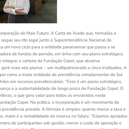
rporação do Mais Futuro. A Carta de Aceite que, formaliza a
o segue seu rito legal junto à Superintendência Nacional de
 um novo ciclo para a entidade paranaense que passa a se
adora de fundos de pensão, em linha com seu plano estratégico.
 integrar a carteira da Fundação Copel, que absorve
rir mais seis planos – um multipatrocinado e cinco instituídos. A
opel como a maior entidade de previdência complementar do Sul
lhões em recursos previdenciários. “Esse é um passo estratégico,
nança e a sustentabilidade de longo prazo da Fundação Copel. O
tivas, o que gera valor para todos os envolvidos neste
a Fundação Copel. Na prática, a incorporação é um movimento de
revidência privada. A fórmula é simples: quanto menor a taxa e
, maior é a rentabilidade da reserva no futuro. “Estamos apoiados
ero de participantes sob gestão, menor o custo da operação e