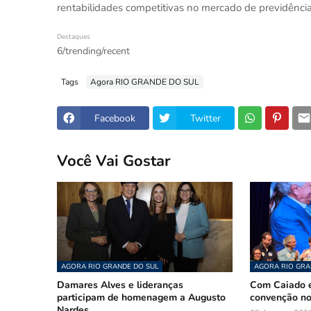
rentabilidades competitivas no mercado de previdênci
Destaques
6/trending/recent
Tags
Agora RIO GRANDE DO SUL
Facebook
Twitter
Você Vai Gostar
AGORA RIO GRANDE DO SUL
AGORA RIO GRA
Damares Alves e lideranças
Com Caiado e
participam de homenagem a Augusto
convenção n
Nardes